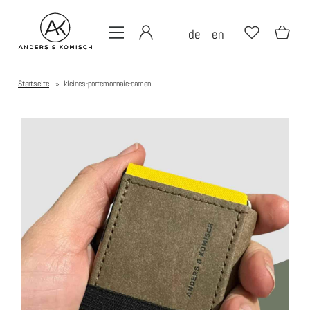
de
en
Startseite
»
kleines-portemonnaie-damen