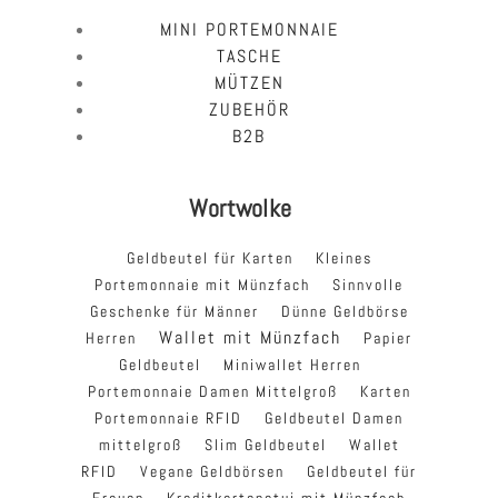
MINI PORTEMONNAIE
TASCHE
MÜTZEN
ZUBEHÖR
B2B
Wortwolke
Geldbeutel für Karten
Kleines
Portemonnaie mit Münzfach
Sinnvolle
Geschenke für Männer
Dünne Geldbörse
Wallet mit Münzfach
Herren
Papier
Geldbeutel
Miniwallet Herren
Portemonnaie Damen Mittelgroß
Karten
Portemonnaie RFID
Geldbeutel Damen
mittelgroß
Slim Geldbeutel
Wallet
RFID
Vegane Geldbörsen
Geldbeutel für
Frauen
Kreditkartenetui mit Münzfach