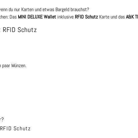
wenn du nur Karten und etwas Bargeld brauchst?
achen: Das
MINI DELUXE Wallet
inklusive
RFID Schutz
Karte und das
A&K T
t RFID Schutz
n paar Münzen.
r?
 RFID Schutz