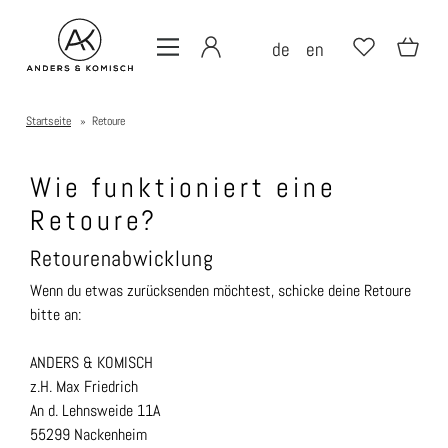
de
en
Startseite
»
Retoure
Wie funktioniert eine
Retoure?
Retourenabwicklung
Wenn du etwas zurücksenden möchtest, schicke deine Retoure
bitte an:
ANDERS & KOMISCH
z.H. Max Friedrich
An d. Lehnsweide 11A
55299 Nackenheim