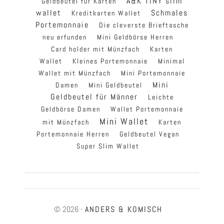
A&K TINY slim
Geldbeutel für Karten
wallet
Schmales
Kreditkarten Wallet
Portemonnaie
Die cleverste Brieftasche
neu erfunden
Mini Geldbörse Herren
Card holder mit Münzfach
Karten
Wallet
Kleines Portemonnaie
Minimal
Wallet mit Münzfach
Mini Portemonnaie
Mini
Damen
Mini Geldbeutel
Geldbeutel für Männer
Leichte
Geldbörse Damen
Wallet Portemonnaie
Mini Wallet
mit Münzfach
Karten
Portemonnaie Herren
Geldbeutel Vegan
Super Slim Wallet
© 2026 -
ANDERS & KOMISCH