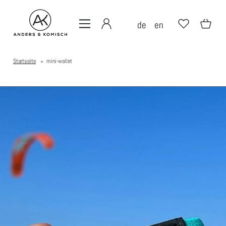
de
en
Startseite
»
mini-wallet