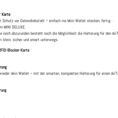
r Karte
r Schutz vor Datendiebstahl – einfach ins Mini-Wallet stecken, fertig -
eim MINI DELUXE.
 noch abzurunden besteht noch die Möglichkeit die Halterung für den Air
 klein, sicher und smart unterwegs.
FID-Blocker-Karte
rung
 wieder dein Wallet – mit der smarten, kompakten Halterung für einen AirT
rung