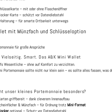
hlüsselkarte – mit oder ohne Flaschenöffner
locker-Karte – schützt vor Datendiebstahl
Halterung – für smarte Ortbarkeit unterwegs
llet mit Münzfach und Schlüsseloption
emonnaie für große Ansprüche
 Vielseitig. Smart. Das A&K Mini Wallet
fs Wesentliche – ohne auf Komfort zu verzichten.
ni Portemonnaie sollte nicht nur klein sein – es sollte alles fassen, was d
t unser kleines Portemonnaie besonders?
rten griffbereit – dank cleverem Innenaufbau
cheinfächer & Münzfach – für Ordnung trotz
Mini-Format
locker
optional – Schutz vor Datendiebstahl