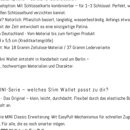
eloption: Mit Schlüsselkarte kombinierbar – für 1–3 Schlüssel. Perfekt, 
ßen Schlüsselbund verzichten kannst.
l? Natürlich. Pflanzlich basiert, langlebig, wasserbeständig. Anfangs etwa
t der Zeit entwickelt es eine einzigartige Patina.
 Deutschland - Vom Material bis zum fertigen Produkt
 x 5,5 cm (Kreditkartengröße)
t: Nur 18 Gramm Zellulose-Material / 37 Gramm Ledervariante
ni Wallet entsteht in Handarbeit rund um Berlin –
, hochwertigen Materialien und Charakter.
INI-Serie – welches Slim Wallet passt zu dir?
- Das Original – klein, leicht, durchdacht. Flexibel durch das elastische 
alt an.
ie MINI Classic Erweiterung. Mit EasyPull-Mechanismus für schnellen Zugr
 Für alle, die es noch smarter mögen.