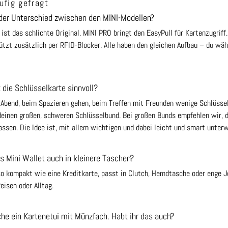
ufig gefragt
 der Unterschied zwischen den MINI-Modellen?
 ist das schlichte Original. MINI PRO bringt den EasyPull für Kartenzugriff.
zt zusätzlich per RFID-Blocker. Alle haben den gleichen Aufbau – du wähl
 die Schlüsselkarte sinnvoll?
bend, beim Spazieren gehen, beim Treffen mit Freunden wenige Schlüssel
deinen großen, schweren Schlüsselbund. Bei großen Bunds empfehlen wir, d
ssen. Die Idee ist, mit allem wichtigen und dabei leicht und smart unterw
s Mini Wallet auch in kleinere Taschen?
so kompakt wie eine Kreditkarte, passt in Clutch, Hemdtasche oder enge Je
eisen oder Alltag.
che ein Kartenetui mit Münzfach. Habt ihr das auch?