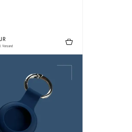
UR
l.
Versand