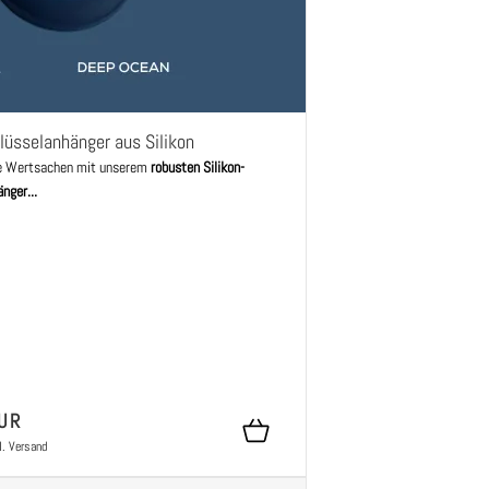
lüsselanhänger aus Silikon
e Wertsachen mit unserem
robusten Silikon-
nger...
UR
l.
Versand