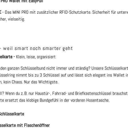
PRO Wallet mit EasyPull
E
- Das MINI PRO mit zusätzlicher RFID-Schutzkarte. Sicherheit für unter
er, vielseitig.
– weil smart noch smarter geht
elkarte -
Klein, leise, organisiert
 den ganzen Schlüsselbund nicht immer und ständig? Unsere Schlüsselkar
üsselring nimmt bis zu 3 Schlüssel auf und lässt sich elegant ins Wallet i
n, kein Chaos. Nur das Wichtigste.
l? Wenn du z. B. nur Haustür-, Fahrrad- und Briefkastenschlüssel brauchst
te ersetzt das klobige Bundgefühl in der vorderen Hosentasche.
chlüsselkarte
sselkarte mit Flaschenöffner