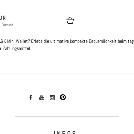
UR
l.
Versand
&K Mini Wallet? Erlebe die ultimative kompakte Bequemlichkeit beim täg
r Zahlungsmittel.
I N F O S