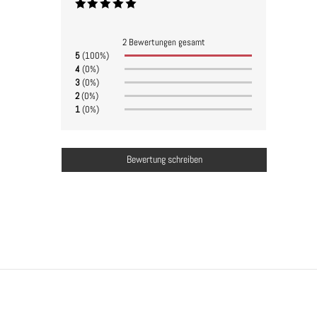
2 Bewertungen gesamt
5
(100%)
4
(0%)
3
(0%)
2
(0%)
1
(0%)
Bewertung schreiben