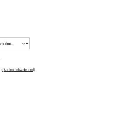
r
e
(Ausland abweichend)