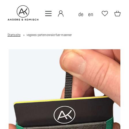
de
en
Startseite
»
veganes-portemonnaie-fuer-maenner